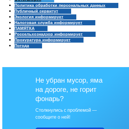
Политика обработки персональных данных
Публичный сервитут
Экология информирует
Налоговая служба информирует
ПАМЯТКА
Россельхознадзор информирует
Прокуратура информирует
Погода
Не убран мусор, яма
на дороге, не горит
фонарь?
Столкнулись с проблемой —
сообщите о ней!