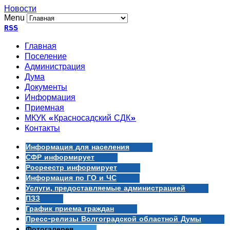
Новости
Menu
RSS
Главная
Поселение
Администрация
Дума
Документы
Информация
Приемная
МКУК «Красносадский СДК»
Контакты
Информация для населения
СФР информирует
Росреестр информирует
Информация по ГО и ЧС
Услуги, предоставляемые администрацией
ПЗЗ
График приема граждан
Пресс-релизы Волгоградской областной Думы
Фотогалерея