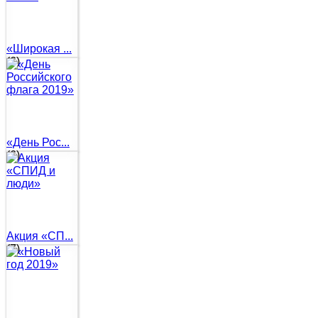
«Широкая ...
(6)
«День Рос...
(6)
Акция «СП...
(7)