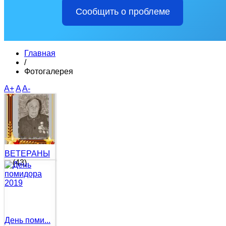
Сообщить о проблеме
Главная
/
Фотогалерея
A+
A
A-
ВЕТЕРАНЫ
...
(43)
День поми...