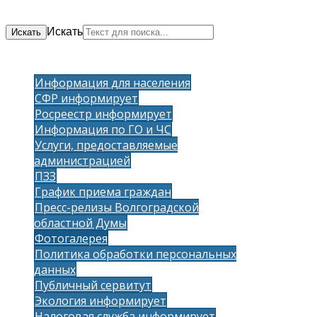
Искать
Искать
Информация для населения
СФР информирует
Росреестр информирует
Информация по ГО и ЧС
Услуги, предоставляемые
администрацией
ПЗЗ
График приема граждан
Пресс-релизы Волгоградской
областной Думы
Фотогалерея
Политика обработки персональных
данных
Публичный сервитут
Экология информирует
Налоговая служба информирует