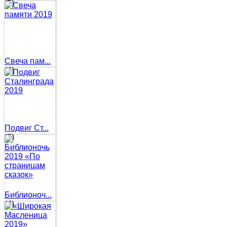
(5)
Свеча пам...
(4)
Подвиг Ст...
(6)
Библионоч...
(4)