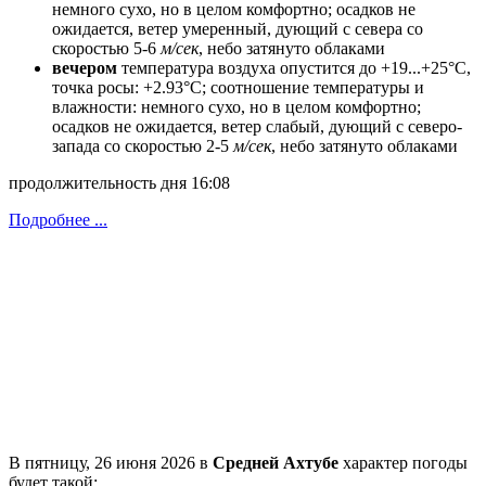
немного сухо, но в целом комфортно; осадков не
ожидается, ветeр умеренный, дующий с севера со
скоростью 5-6
м/сек
, небо затянуто облаками
вечером
температура воздуха опустится до +19...+25°C,
точка росы: +2.93°C; соотношение температуры и
влажности: немного сухо, но в целом комфортно;
осадков не ожидается, ветeр слабый, дующий с северо-
запада со скоростью 2-5
м/сек
, небо затянуто облаками
продолжительность дня 16:08
Подробнее ...
В пятницу, 26 июня 2026 в
Средней Ахтубе
характер погоды
будет такой: