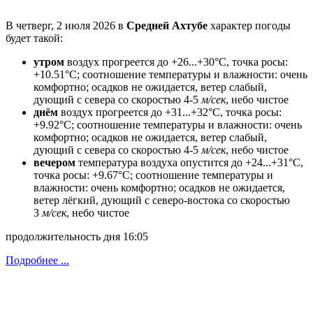
В четверг, 2 июля 2026 в
Средней Ахтубе
характер погоды
будет такой:
утром
воздух прогреется до +26...+30°C, точка росы:
+10.51°C; соотношение температуры и влажности: очень
комфортно; осадков не ожидается, ветeр слабый,
дующий с севера со скоростью 4-5
м/сек
, небо чистое
днём
воздух прогреется до +31...+32°C, точка росы:
+9.92°C; соотношение температуры и влажности: очень
комфортно; осадков не ожидается, ветeр слабый,
дующий с севера со скоростью 4-5
м/сек
, небо чистое
вечером
температура воздуха опустится до +24...+31°C,
точка росы: +9.67°C; соотношение температуры и
влажности: очень комфортно; осадков не ожидается,
ветeр лёгкий, дующий с северо-востока со скоростью
3
м/сек
, небо чистое
продолжительность дня 16:05
Подробнее ...