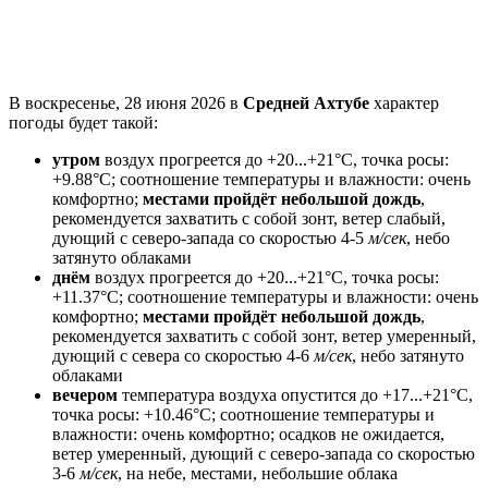
В воскресенье, 28 июня 2026 в
Средней Ахтубе
характер
погоды будет такой:
утром
воздух прогреется до +20...+21°C, точка росы:
+9.88°C; соотношение температуры и влажности: очень
комфортно;
местами пройдёт небольшой дождь
,
рекомендуется захватить с собой зонт, ветeр слабый,
дующий с северо-запада со скоростью 4-5
м/сек
, небо
затянуто облаками
днём
воздух прогреется до +20...+21°C, точка росы:
+11.37°C; соотношение температуры и влажности: очень
комфортно;
местами пройдёт небольшой дождь
,
рекомендуется захватить с собой зонт, ветeр умеренный,
дующий с севера со скоростью 4-6
м/сек
, небо затянуто
облаками
вечером
температура воздуха опустится до +17...+21°C,
точка росы: +10.46°C; соотношение температуры и
влажности: очень комфортно; осадков не ожидается,
ветeр умеренный, дующий с северо-запада со скоростью
3-6
м/сек
, на небе, местами, небольшие облака