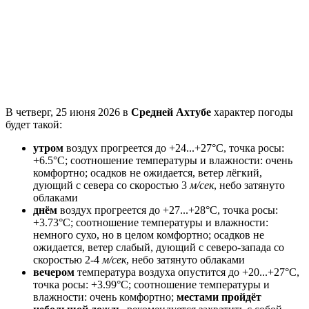
В четверг, 25 июня 2026 в
Средней Ахтубе
характер погоды
будет такой:
утром
воздух прогреется до +24...+27°C, точка росы:
+6.5°C; соотношение температуры и влажности: очень
комфортно; осадков не ожидается, ветeр лёгкий,
дующий с севера со скоростью 3
м/сек
, небо затянуто
облаками
днём
воздух прогреется до +27...+28°C, точка росы:
+3.73°C; соотношение температуры и влажности:
немного сухо, но в целом комфортно; осадков не
ожидается, ветeр слабый, дующий с северо-запада со
скоростью 2-4
м/сек
, небо затянуто облаками
вечером
температура воздуха опустится до +20...+27°C,
точка росы: +3.99°C; соотношение температуры и
влажности: очень комфортно;
местами пройдёт