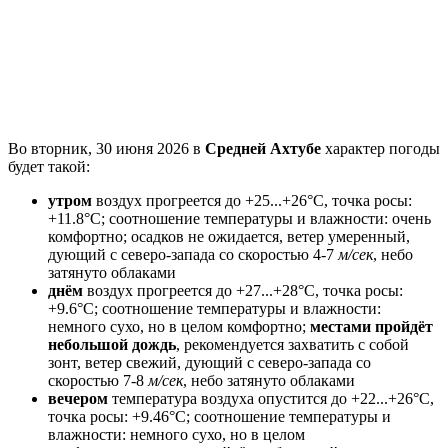
Во вторник, 30 июня 2026 в
Средней Ахтубе
характер погоды
будет такой:
утром
воздух прогреется до +25...+26°C, точка росы:
+11.8°C; соотношение температуры и влажности: очень
комфортно; осадков не ожидается, ветeр умеренный,
дующий с северо-запада со скоростью 4-7
м/сек
, небо
затянуто облаками
днём
воздух прогреется до +27...+28°C, точка росы:
+9.6°C; соотношение температуры и влажности:
немного сухо, но в целом комфортно;
местами пройдёт
небольшой дождь
, рекомендуется захватить с собой
зонт, ветeр свежий, дующий с северо-запада со
скоростью 7-8
м/сек
, небо затянуто облаками
вечером
температура воздуха опустится до +22...+26°C,
точка росы: +9.46°C; соотношение температуры и
влажности: немного сухо, но в целом