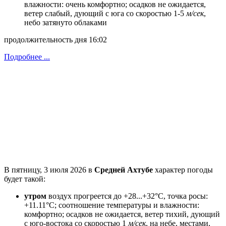
влажности: очень комфортно; осадков не ожидается,
ветeр слабый, дующий с юга со скоростью 1-5
м/сек
,
небо затянуто облаками
продолжительность дня 16:02
Подробнее ...
В пятницу, 3 июля 2026 в
Средней Ахтубе
характер погоды
будет такой:
утром
воздух прогреется до +28...+32°C, точка росы:
+11.11°C; соотношение температуры и влажности:
комфортно; осадков не ожидается, ветeр тихий, дующий
с юго-востока со скоростью 1
м/сек
, на небе, местами,