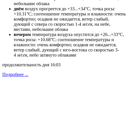
небольшие облака
днём
воздух прогреется до +33...+34°C, точка росы:
+10.31°C; соотношение температуры и влажности: очень
комфортно; осадков не ожидается, ветeр слабый,
дующий с севера со скоростью 1-4
м/сек
, на небе,
местами, небольшие облака
вечером
температура воздуха опустится до +26...+33°C,
точка росы: +10.68°C; соотношение температуры и
влажности: очень комфортно; осадков не ожидается,
ветeр слабый, дующий с юго-востока со скоростью 3-
4
м/сек
, небо затянуто облаками
продолжительность дня 16:03
Подробнее ...