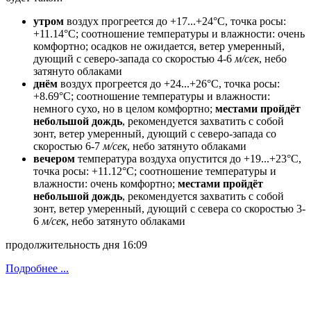
утром
воздух прогреется до +17...+24°C, точка росы:
+11.14°C; соотношение температуры и влажности: очень
комфортно; осадков не ожидается, ветeр умеренный,
дующий с северо-запада со скоростью 4-6
м/сек
, небо
затянуто облаками
днём
воздух прогреется до +24...+26°C, точка росы:
+8.69°C; соотношение температуры и влажности:
немного сухо, но в целом комфортно;
местами пройдёт
небольшой дождь
, рекомендуется захватить с собой
зонт, ветeр умеренный, дующий с северо-запада со
скоростью 6-7
м/сек
, небо затянуто облаками
вечером
температура воздуха опустится до +19...+23°C,
точка росы: +11.12°C; соотношение температуры и
влажности: очень комфортно;
местами пройдёт
небольшой дождь
, рекомендуется захватить с собой
зонт, ветeр умеренный, дующий с севера со скоростью 3-
6
м/сек
, небо затянуто облаками
продолжительность дня 16:09
Подробнее ...