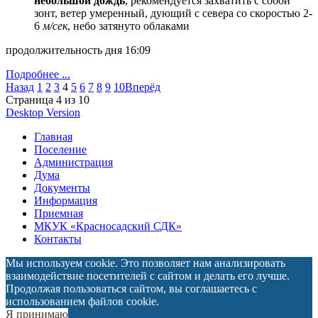
небольшой дождь
, рекомендуется захватить с собой
зонт, ветeр умеренный, дующий с севера со скоростью 2-
6
м/сек
, небо затянуто облаками
продолжительность дня 16:09
Подробнее ...
Назад
1
2
3
4
5
6
7
8
9
10
Вперёд
Страница 4 из 10
Desktop Version
Главная
Поселение
Администрация
Дума
Документы
Информация
Приемная
МКУК «Красносадский СДК»
Контакты
Мы используем cookie. Это позволяет нам анализировать
взаимодействие посетителей с сайтом и делать его лучше.
Продолжая пользоваться сайтом, вы соглашаетесь с
использованием файлов cookie.
Я принимаю