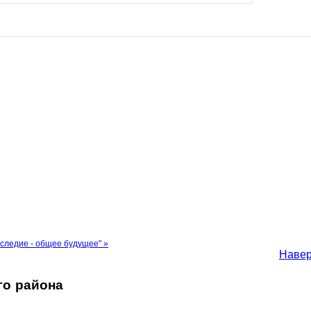
следие - общее будущее" »
Наве
го района