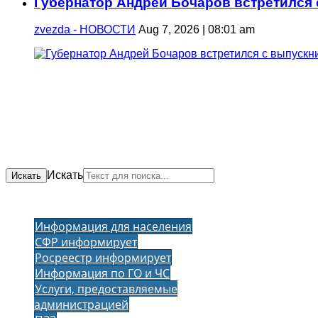
Губернатор Андрей Бочаров встретился
zvezda - НОВОСТИ
Aug 7, 2026 | 08:01 am
Искать
Искать
Информация для населения
СФР информирует
Росреестр информирует
Информация по ГО и ЧС
Услуги, предоставляемые
администрацией