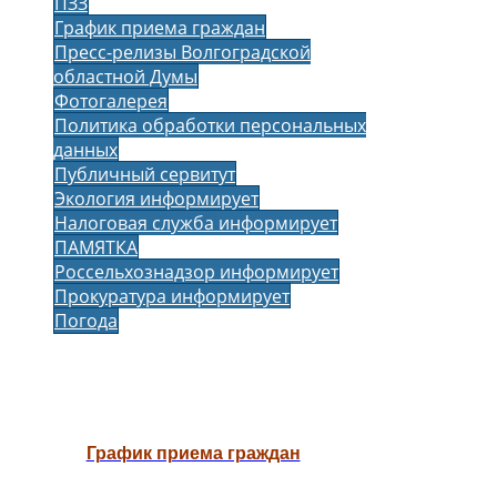
ПЗЗ
График приема граждан
Пресс-релизы Волгоградской
областной Думы
Фотогалерея
Политика обработки персональных
данных
Публичный сервитут
Экология информирует
Налоговая служба информирует
ПАМЯТКА
Россельхознадзор информирует
Прокуратура информирует
Погода
График приема граждан