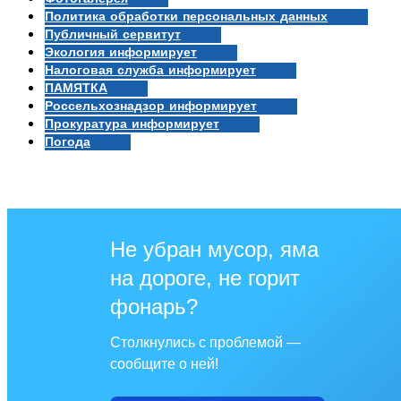
Политика обработки персональных данных
Публичный сервитут
Экология информирует
Налоговая служба информирует
ПАМЯТКА
Россельхознадзор информирует
Прокуратура информирует
Погода
Не убран мусор, яма
на дороге, не горит
фонарь?
Столкнулись с проблемой —
сообщите о ней!