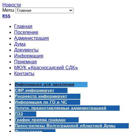
Новости
Menu
RSS
Главная
Поселение
Администрация
Дума
Документы
Информация
Приемная
МКУК «Красносадский СДК»
Контакты
Информация для населения
СФР информирует
Росреестр информирует
Информация по ГО и ЧС
Услуги, предоставляемые администрацией
ПЗЗ
График приема граждан
Пресс-релизы Волгоградской областной Думы
Фотогалерея