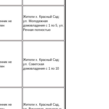
Жители х. Красный Сад:
енник не
ул. Молодежная
лен
домовладения с 1 по 5, ул.
Речная полностью
Жители х. Красный Сад:
енник не
ул. Советская
лен
домовладения с 1 по 10
енник не
Жители х. Красный Сад,
лен
ул. Вишневая полностью