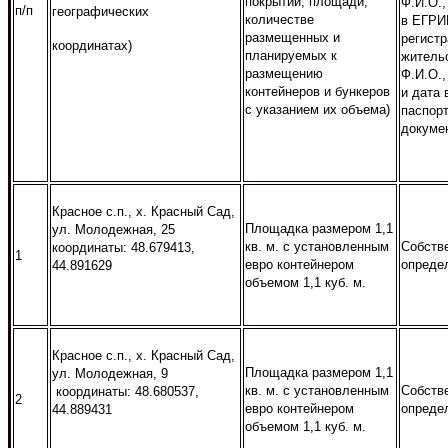
покрытии, площади,
Ф.И.О.
п/п
географических
количестве
в ЕГРИ
размещенных и
регистр
координатах)
планируемых к
житель
размещению
Ф.И.О.,
контейнеров и бункеров
и дата
с указанием их объема)
паспорт
докуме
Красное с.п., х. Красный Сад,
Площадка размером 1,1
ул. Молодежная, 25
кв. м. с установленным
Собств
координаты: 48.679413,
1
евро контейнером
опреде
44.891629
объемом 1,1 куб. м.
Красное с.п., х. Красный Сад,
Площадка размером 1,1
ул. Молодежная, 9
кв. м. с установленным
Собств
координаты: 48.680537,
2
евро контейнером
опреде
44.889431
объемом 1,1 куб. м.