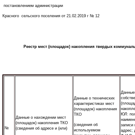
постановлением администрации
Красного сельского поселения от 21.02.2019 г № 12
Реестр мест (площадок) накопления твердых коммуналь
Данные
собств
Данные о технических
(площа
характеристиках мест
накопл
(площадок) накопления
ЮЛ: по
ТКО
Данные о нахождении мест
наимен
(площадок) накопления ТКО
(сведения об
записи
№
(сведения об адресе и (или)
используемом
адрес; 