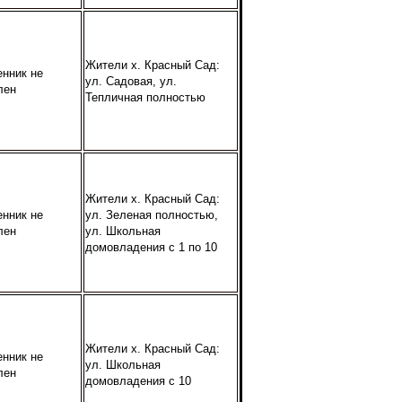
Жители х. Красный Сад:
енник не
ул. Садовая, ул.
лен
Тепличная полностью
Жители х. Красный Сад:
енник не
ул. Зеленая полностью,
лен
ул. Школьная
домовладения с 1 по 10
Жители х. Красный Сад:
енник не
ул. Школьная
лен
домовладения с 10