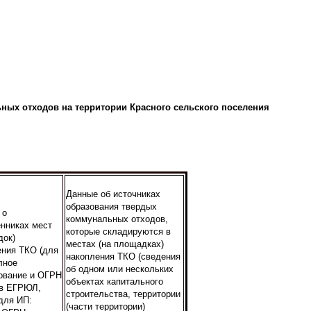
ных отходов на территории Красного сельского поселения
Данные об источниках
образования твердых
 о
коммунальных отходов,
енниках мест
которые складируются в
док)
местах (на площадках)
ения ТКО (для
накопления ТКО (сведения
лное
об одном или нескольких
ование и ОГРН
объектах капитального
 в ЕГРЮЛ,
строительства, территории
для ИП:
(части территории)