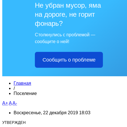
Не убран мусор, яма
на дороге, не горит
фонарь?
Столкнулись с проблемой —
сообщите о ней!
Сообщить о проблеме
Главная
/
Поселение
A+
A
A-
Воскресенье, 22 декабря 2019 18:03
УТВЕРЖДЕН