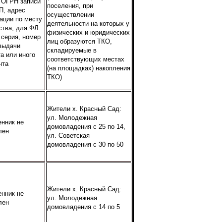
, ОГРН записи
поселения, при
П, адрес
осуществлении
ации по месту
деятельности на которых у
ства; для ФЛ:
физических и юридических
 серия, номер
лиц образуются ТКО,
 выдачи
складируемые в
а или иного
соответствующих местах
нта
(на площадках) накопления
ТКО)
Жители х. Красный Сад:
ул. Молодежная
енник не
домовладения с 25 по 14,
лен
ул. Советская
домовладения с 30 по 50
Жители х. Красный Сад:
енник не
ул. Молодежная
лен
домовладения с 14 по 5