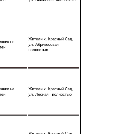
Жители х. Красный Сад,
енник не
ул. Абрикосовая
лен
полностью
енник не
Жители х. Красный Сад,
лен
ул. Лесная полностью
Жители х. Красный Сад: