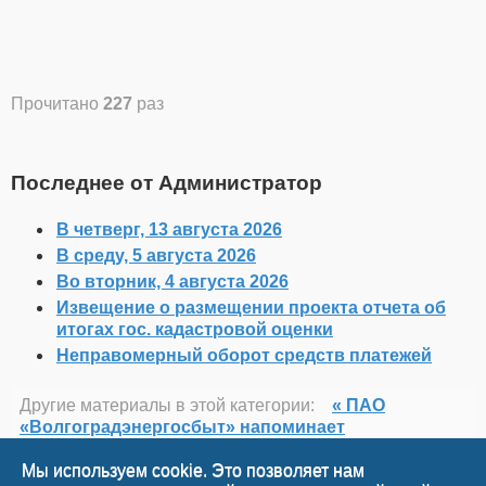
Прочитано
227
раз
Последнее от Администратор
В четверг, 13 августа 2026
В среду, 5 августа 2026
Во вторник, 4 августа 2026
Извещение о размещении проекта отчета об
итогах гос. кадастровой оценки
Неправомерный оборот средств платежей
Другие материалы в этой категории:
« ПАО
«Волгоградэнергосбыт» напоминает
Управление Россельхознадзора по РВАоиРК
напоминает »
Мы используем cookie. Это позволяет нам