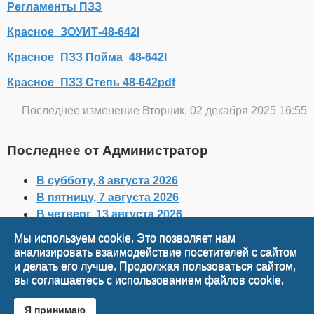
Регламенты ПЗЗ
Красное_ЗОУИТ-48-642l
Красное_ПЗЗ Пойма_48-642l
Красное_ПЗЗ Степь 48-642pdf
Последнее изменение Вторник, 02 декабря 2025 16:55
Последнее от Администратор
В субботу, 8 августа 2026
В пятницу, 7 августа 2026
В четверг, 13 августа 2026
В среду, 5 августа 2026
Мы используем cookie. Это позволяет нам
Во вторник, 4 августа 2026
анализировать взаимодействие посетителей с сайтом
и делать его лучше. Продолжая пользоваться сайтом,
Наверх
вы соглашаетесь с использованием файлов cookie.
Я принимаю